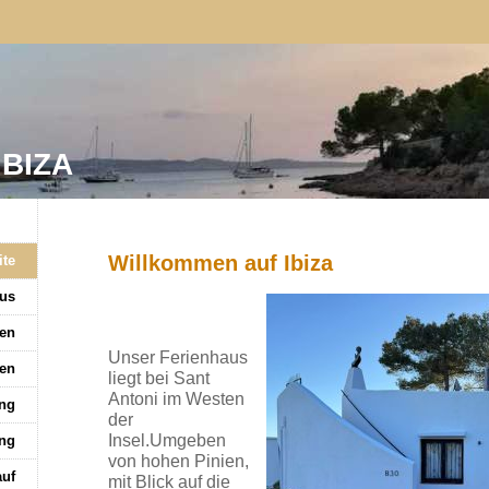
IBIZA
Willkommen auf Ibiza
ite
us
en
Unser Ferienhaus
en
liegt bei Sant
Antoni im Westen
ung
der
Insel.Umgeben
ng
von hohen Pinien,
auf
mit Blick auf die