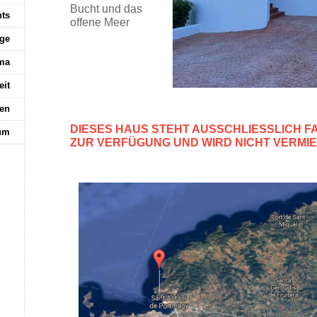
Bucht und das
nts
offene Meer
üge
ma
eit
nen
DIESES HAUS STEHT AUSSCHLIESSLICH F
um
ZUR VERFÜGUNG UND WIRD NICHT VERMI