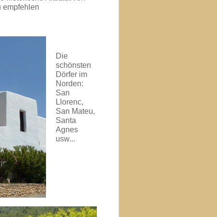
u empfehlen
Die
schönsten
Dörfer im
Norden:
San
Llorenc,
San Mateu,
Santa
Agnes
usw...